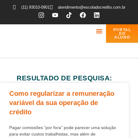
(11) 93010-0901
atendimento@escoladocredito.com.br
PORTAL
DO
ALUNO
COMO FUNCIONA
QUEM SOMOS
RESULTADO DE PESQUISA:
Como regularizar a remuneração
variável da sua operação de
crédito
Pagar comissões “por fora” pode parecer uma solução
para evitar custos trabalhistas, mas além de