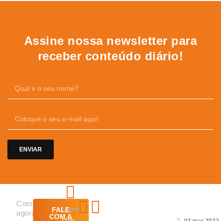
Assine nossa newsletter para
receber conteúdo diário!
ENVIAR
Links
Cursos
Contato
Postagens
Comece
em destaque
Quem
Corban
Ligue
FALE
agora
COM A
Somos
Faixa-