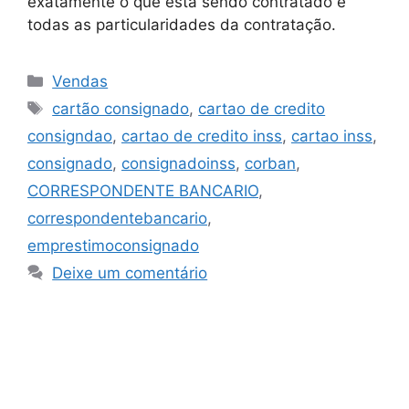
exatamente o que está sendo contratado e
todas as particularidades da contratação.
Vendas
cartão consignado
,
cartao de credito
consigndao
,
cartao de credito inss
,
cartao inss
,
consignado
,
consignadoinss
,
corban
,
CORRESPONDENTE BANCARIO
,
correspondentebancario
,
emprestimoconsignado
Deixe um comentário