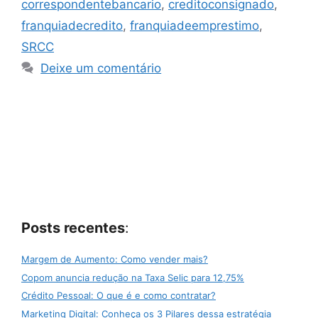
correspondentebancario
,
creditoconsignado
,
franquiadecredito
,
franquiadeemprestimo
,
SRCC
Deixe um comentário
Posts recentes
:
Margem de Aumento: Como vender mais?
Copom anuncia redução na Taxa Selic para 12,75%
Crédito Pessoal: O que é e como contratar?
Marketing Digital: Conheça os 3 Pilares dessa estratégia