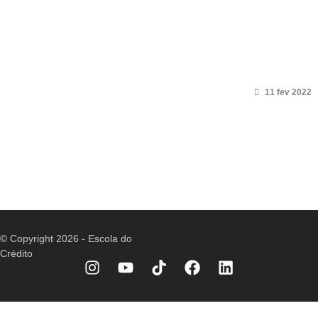
-
Bancários -
Jd.
Expert
Como se
Leonor
Operacional
adequar às
Campinas/SP
novas regr
Certificação
Faixa Preta
11 fev 2022
Como
elaborar u
script para
vender
crédito
© Copyright
2026
- Escola do
Crédito